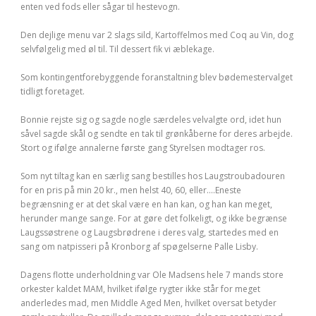
enten ved fods eller sågar til hestevogn.
Den dejlige menu var 2 slags sild, Kartoffelmos med Coq au Vin, dog
selvfølgelig med øl til. Til dessert fik vi æblekage.
Som kontingentforebyggende foranstaltning blev bødemestervalget
tidligt foretaget.
Bonnie rejste sig og sagde nogle særdeles velvalgte ord, idet hun
såvel sagde skål og sendte en tak til grønkåberne for deres arbejde.
Stort og ifølge annalerne første gang Styrelsen modtager ros.
Som nyt tiltag kan en særlig sang bestilles hos Laugstroubadouren
for en pris på min 20 kr., men helst 40, 60, eller….Eneste
begrænsning er at det skal være en han kan, og han kan meget,
herunder mange sange. For at gøre det folkeligt, og ikke begrænse
Laugssøstrene og Laugsbrødrene i deres valg, startedes med en
sang om natpisseri på Kronborg af spøgelserne Palle Lisby.
Dagens flotte underholdning var Ole Madsens hele 7 mands store
orkester kaldet MAM, hvilket ifølge rygter ikke står for meget
anderledes mad, men Middle Aged Men, hvilket oversat betyder