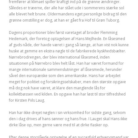
fremfører at klimaet spiller kraftigt ind på de grønne ændringer.
Således er træerne, der alle har stået ude i sommerens stærke sol
alle blevet helt brune. Oldermandens eget personlige bidrag til den
grønne omstilling er dog, at han er gået fra Hof til Grøn Tuborg.
Dagens proportioner blev først varetaget af broder Flemming
Hedemark, der foretog optagelsen af Hans Mejlhede. En låsesmed
af guds nåde, der havde været i gang så længe, at han vist nok kunne
huske at gemme en ekstra nøgle til de fabrikerede kyskhedsbælter.
Nørrebrodrengen, der blev international låsesmed, inden
situationen på Nørrebro blev helt låst. Han har været formand for
mange internationale sammenslutninger af låsesmede, herunder
såvel den europæiske som den amerikanske. Hans har arbejdet
meget for politiet og forsikringsselskaber, men den største opgave
må dog nok have været, at klare den manglende lås for
kollektbøssen ved kilden. En opgave han har løst til stor tilfredshed
for Kirsten Piils Laug.
Han har ikke drejet nøglen i sin virksomhed for sidste gang, selvom
den i dag drives af hans sønner og hans frue. I Lauget skal Hans ikke
dirke låse op, men gerne være med til at dirke flasker op.
Efter denne storslåede optagelse af en succesfuld erhvervsmand var