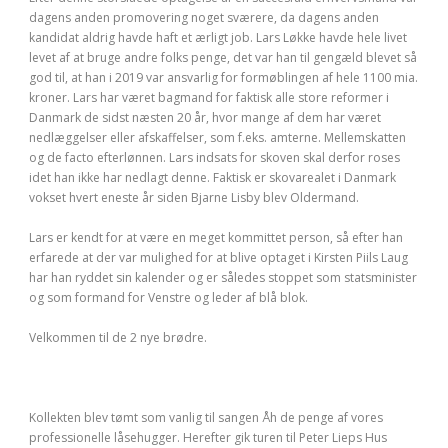
dagens anden promovering noget sværere, da dagens anden
kandidat aldrig havde haft et ærligt job. Lars Løkke havde hele livet
levet af at bruge andre folks penge, det var han til gengæld blevet så
god til, at han i 2019 var ansvarlig for formøblingen af hele 1100 mia.
kroner. Lars har været bagmand for faktisk alle store reformer i
Danmark de sidst næsten 20 år, hvor mange af dem har været
nedlæggelser eller afskaffelser, som f.eks. amterne. Mellemskatten
og de facto efterlønnen. Lars indsats for skoven skal derfor roses
idet han ikke har nedlagt denne. Faktisk er skovarealet i Danmark
vokset hvert eneste år siden Bjarne Lisby blev Oldermand.
Lars er kendt for at være en meget kommittet person, så efter han
erfarede at der var mulighed for at blive optaget i Kirsten Piils Laug
har han ryddet sin kalender og er således stoppet som statsminister
og som formand for Venstre og leder af blå blok.
Velkommen til de 2 nye brødre.
Kollekten blev tømt som vanlig til sangen Åh de penge af vores
professionelle låsehugger. Herefter gik turen til Peter Lieps Hus