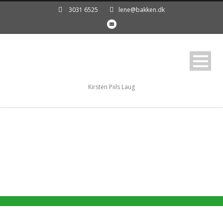
3031 6525
lene@bakken.dk
Kirsten Piils Laug
Beskyttet: 2019
Efterårssamling