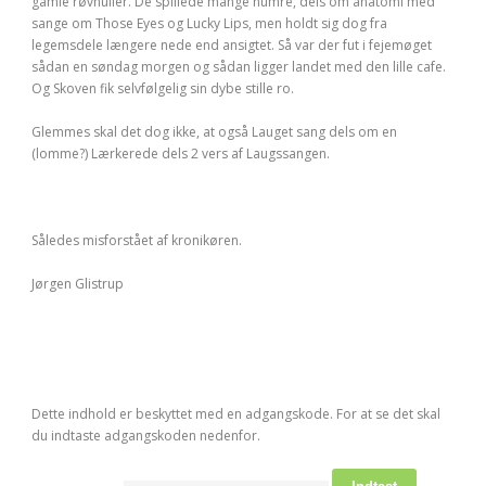
gamle røvhuller. De spillede mange numre, dels om anatomi med
sange om Those Eyes og Lucky Lips, men holdt sig dog fra
legemsdele længere nede end ansigtet. Så var der fut i fejemøget
sådan en søndag morgen og sådan ligger landet med den lille cafe.
Og Skoven fik selvfølgelig sin dybe stille ro.
Glemmes skal det dog ikke, at også Lauget sang dels om en
(lomme?) Lærkerede dels 2 vers af Laugssangen.
Således misforstået af kronikøren.
Jørgen Glistrup
Dette indhold er beskyttet med en adgangskode. For at se det skal
du indtaste adgangskoden nedenfor.