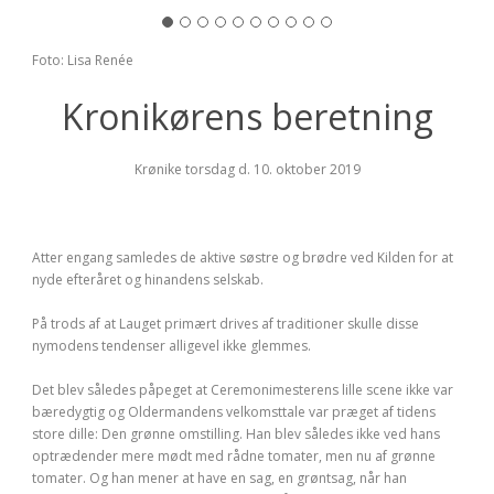
Foto: Lisa Renée
Kronikørens beretning
Krønike torsdag d. 10. oktober 2019
Atter engang samledes de aktive søstre og brødre ved Kilden for at
nyde efteråret og hinandens selskab.
På trods af at Lauget primært drives af traditioner skulle disse
nymodens tendenser alligevel ikke glemmes.
Det blev således påpeget at Ceremonimesterens lille scene ikke var
bæredygtig og Oldermandens velkomsttale var præget af tidens
store dille: Den grønne omstilling. Han blev således ikke ved hans
optrædender mere mødt med rådne tomater, men nu af grønne
tomater. Og han mener at have en sag, en grøntsag, når han