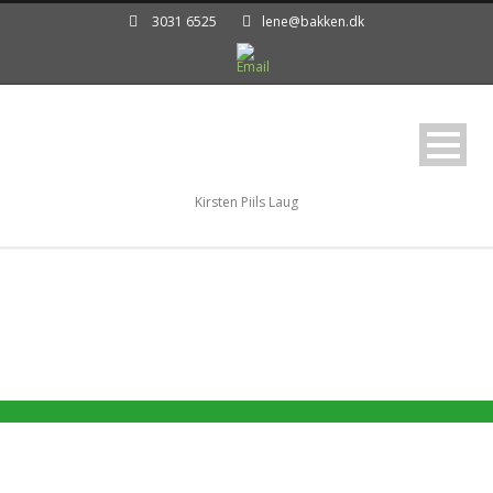
3031 6525
lene@bakken.dk
Kirsten Piils Laug
Laugsstyrelsen