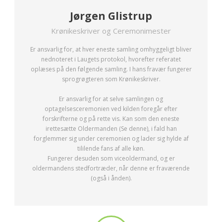
Jørgen Glistrup
Krønikeskriver og Ceremonimester
Er ansvarlig for, at hver eneste samling omhyggeligt bliver
nednoteret i Laugets protokol, hvorefter referatet
oplæses på den følgende samling. I hans fravær fungerer
sprogrøgteren som Krønikeskriver.
Er ansvarlig for at selve samlingen og
optagelsesceremonien ved kilden foregår efter
forskrifterne og på rette vis. Kan som den eneste
irettesætte Oldermanden (Se denne), i fald han
forglemmer sig under ceremonien og lader sig hylde af
tililende fans af alle køn.
Fungerer desuden som viceoldermand, og er
oldermandens stedfortræder, når denne er fraværende
(også i ånden).