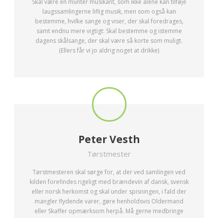
Skal være en munter musikant, som ikke alene kan tilføje
laugssamlingerne liflig musik, men som også kan
bestemme, hvilke sange og viser, der skal foredrages,
samt endnu mere vigtigt: Skal bestemme og istemme
dagens skålsange, der skal være så korte som muligt.
(Ellers får vi jo aldrig noget at drikke)
Peter Vesth
Tørstmester
Tørstmesteren skal sørge for, at der ved samlingen ved
kilden forefindes rigeligt med brændevin af dansk, svensk
eller norsk herkomst og skal under spisningen, i fald der
mangler flydende varer, gøre henholdsvis Oldermand
eller Skaffer opmærksom herpå. Må gerne medbringe