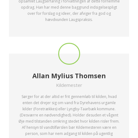
opsamlet Laugserfaring i forvaltningen af dette fornemme
opdrag. Han har med denne baggrund indsigelsespligt
over for forslag og ideer, der afviger fra god og
hævdvunden Laugspraksis.
Allan Mylius Thomsen
Kildemester
Sørger for at der altid er frit gennemløb til kilden, hvad
enten det drejer sig om vand fra Dyrehavens urgamle
kilder (Foretrækkes) eller Lyngby-Taarbæk kommune.
(Desværre en nødvendighed). Holder desuden et vågent
Øje med tilstanden omkring stedet hvor kilden risler frem.
Af hensyn til vandtilførslen bør Kildemesteren være en
person, som har nem adgang til kilden på ugentlig