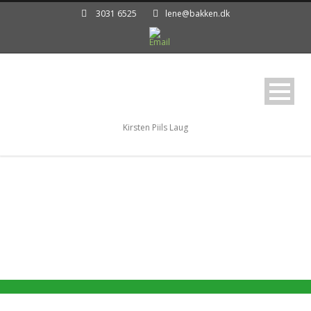
3031 6525
lene@bakken.dk
Kirsten Piils Laug
Beskyttet: 1993
Sommersamling