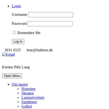
Login
Username
Password
Remember Me
3031 6525
lene@bakken.dk
Kirsten Piils Laug
Open Menu
Om lauget
Historien
Skraaen
Laugsstyrelsen
Samlinger
Galleri