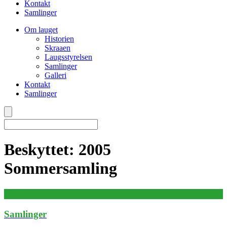
Kontakt
Samlinger
Om lauget
Historien
Skraaen
Laugsstyrelsen
Samlinger
Galleri
Kontakt
Samlinger
Beskyttet: 2005
Sommersamling
Samlinger