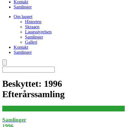
Kontakt
Samlinger
Om lauget
Historien
Skraaen
Laugsstyrelsen
Samlinger
Galleri
Kontakt
Samlinger
Beskyttet: 1996
Efterårssamling
Samlinger
1996