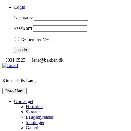
Login
Username
Password
Remember Me
3031 6525
lene@bakken.dk
Kirsten Piils Laug
Open Menu
Om lauget
Historien
Skraaen
Laugsstyrelsen
Samlinger
Galleri