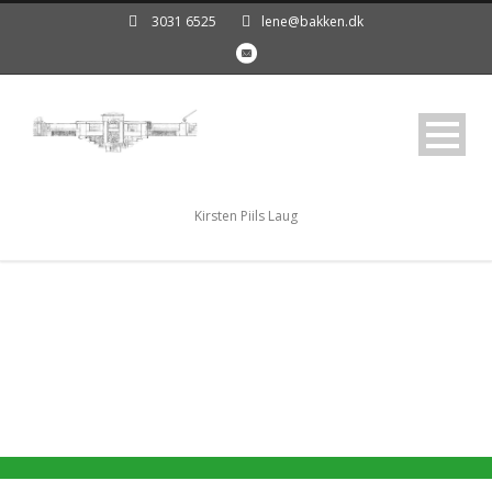
3031 6525
lene@bakken.dk
Kirsten Piils Laug
Beskyttet: 2023
Efterårssamling