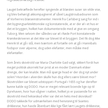
Lauget bekræftede herefter syngende at blæsten suser sin vilde vise,
og blev behørigt akkompagneret af såvel Laugstroubadouren som
af Vorherres blæseinstrumenter. Henrik fra Carlsberg sang for ind i
det bygningsarkitekttoniske og konstaterede, at er der øl i et hus er
det et bryggeri, hvilket han dokumenterede med at give en omgang
Tuborg. Men selvom der således var øl i Røde Port konstaterede
Krønikeskriveren at det ikke var blevet til et bryggeri. Det fik dog ikke
Henrik til at gå i stå, men tværtom at fortælle om at gå i Hannibals
fodspor over alperne, dog uden elefanter, men måske med
elefantøller.
Som årets skovtrold var Maria Charlotte Gad valgt, sikkert fordi hun
meget politisk ukorrekt har prist at en moder Danmark elsker
drenge, der kan knalde. Man må spørge hvad er der dog nyt under
solen? Hvordan i alverden skulle hun dog ellers være blevet mor?
Skovtrolden var blevet udstoppet i Portugal i 1655 og har derefter
kunne kalde sig DODO. Hun er meget relevant boende lige op til
Dyrehaven, hvor hun vågner i natten, hvilket jo er passende for en
skovtrold med hekseskud eller var det en heks med skovskud?
DODO takkede for udmærkelsen med henvisning til Svantes
drikkevise, hun havde åbenbart ikke lige fået lært Laugets drikkevise,