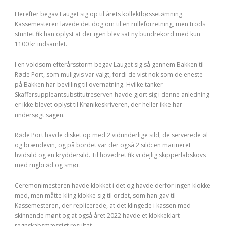
Herefter begav Lauget sig op til årets kollektbøssetømning.
Kassemesteren lavede det dog om til en rulleforretning, men trods
stuntet fik han oplyst at der igen blev sat ny bundrekord med kun
1100 kr indsamlet.
I en voldsom efterårsstorm begav Lauget sig så gennem Bakken til
Røde Port, som muligvis var valgt, fordi de vist nok som de eneste
på Bakken har bevilling til overnatning. Hvilke tanker
Skaffersuppleantsubstitutreserven havde gjort sig i denne anledning
er ikke blevet oplyst til Krønikeskriveren, der heller ikke har
undersøgt sagen.
Røde Port havde disket op med 2 vidunderlige sild, de serverede øl
og brændevin, og på bordet var der også 2 sild: en marineret
hvidsild og en kryddersild. Til hovedret fik vi dejlig skipperlabskovs
med rugbrød og smør.
Ceremonimesteren havde klokket i det og havde derfor ingen klokke
med, men måtte kling klokke sig til ordet, som han gav til
Kassemesteren, der replicerede, at det klingede i kassen med
skinnende mønt og at også året 2022 havde et klokkeklart
regnskabsmæssigt resultat.