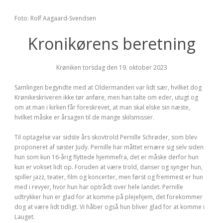
Foto: Rolf Aagaard-Svendsen
Kronikørens beretning
Krøniken torsdag den 19. oktober 2023
Samlingen begyndte med at Oldermanden var lidt sær, hvilket dog
Krønikeskriveren ikke tør anføre, men han talte om eder, utugt og
om at man i kirken får foreskrevet, at man skal elske sin næste,
hvilket måske er årsagen til de mange skilsmisser.
Til optagelse var sidste års skovtrold Pernille Schrøder, som blev
proponeret af søster Judy. Pernille har måttet ernære sig selv siden
hun som kun 16-årig flyttede hjemmefra, det er måske derfor hun
kun er vokset lidt op. Foruden at være trold, danser og synger hun,
spiller jazz, teater, film og koncerter, men først og fremmest er hun
med i revyer, hvor hun har optrådt over hele landet. Pernille
udtrykker hun er glad for at komme på plejehjem, det forekommer
dog at være lidt tidligt. Vi håber også hun bliver glad for at komme i
Lauget.