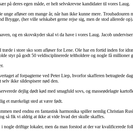
især på deres egen måde, er helt selvskrevne kandidater til vores Laug.
 unge afløser om mange år, når han ikke kunne mere. Troubadouren men
and Brygge, (her ville selskabet gerne rejse sig, men de stod allerede o
haven, og en skovskyder skal vi da have i vores Laug. Jacob underviser
ræde i store sko som afløser for Lene. Ole har en fortid inden for idr
de styr på godt 50 veldisciplinerede teltholdere og nogle få millioner g
r.
et overtaget af forpagterne ved Peter Liep, hvorfor skafferen betragtede 
at selv ikke sildespisere nød den.
de serverede dejlig dødt kød med smagfuld sovs, og masseødelagte kartofle
ig et mærkeligt sted at være født.
ammen med endnu en fantastisk harmonika spiller nemlig Christian Rusb
g så fik vi aldrig at ikke at vide hvad der skulle skaffes.
ogle driftige lokaler, men da man forstod at der var kvalificerede folk 