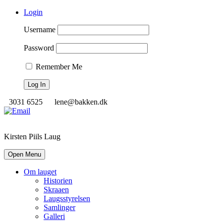
Login
Username
Password
Remember Me
3031 6525
lene@bakken.dk
Kirsten Piils Laug
Open Menu
Om lauget
Historien
Skraaen
Laugsstyrelsen
Samlinger
Galleri