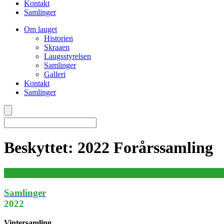
Kontakt
Samlinger
Om lauget
Historien
Skraaen
Laugsstyrelsen
Samlinger
Galleri
Kontakt
Samlinger
Beskyttet: 2022 Forårssamling
Samlinger
2022
Vintersamling