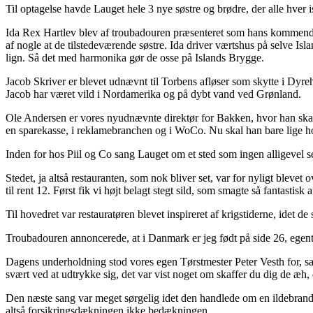
Til optagelse havde Lauget hele 3 nye søstre og brødre, der alle hver 
Ida Rex Hartlev blev af troubadouren præsenteret som hans kommende
af nogle at de tilstedeværende søstre. Ida driver værtshus på selve Isl
lign. Så det med harmonika gør de osse på Islands Brygge.
Jacob Skriver er blevet udnævnt til Torbens afløser som skytte i Dyre
Jacob har været vild i Nordamerika og på dybt vand ved Grønland.
Ole Andersen er vores nyudnævnte direktør for Bakken, hvor han skal t
en sparekasse, i reklamebranchen og i WoCo. Nu skal han bare lige hol
Inden for hos Piil og Co sang Lauget om et sted som ingen alligevel se
Stedet, ja altså restauranten, som nok bliver set, var for nyligt blev
til rent 12. Først fik vi højt belagt stegt sild, som smagte så fantastisk 
Til hovedret var restauratøren blevet inspireret af krigstiderne, idet 
Troubadouren annoncerede, at i Danmark er jeg født på side 26, egentl
Dagens underholdning stod vores egen Tørstmester Peter Vesth for, s
svært ved at udtrykke sig, det var vist noget om skaffer du dig de æh, o
Den næste sang var meget sørgelig idet den handlede om en ildebrand i n
altså forsikringsdækningen ikke bedækningen.