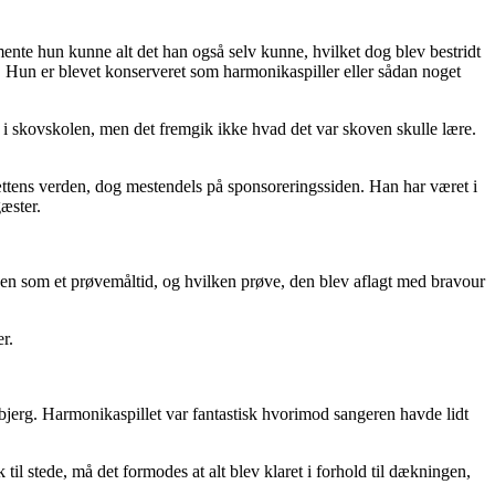
te hun kunne alt det han også selv kunne, hvilket dog blev bestridt
p). Hun er blevet konserveret som harmonikaspiller eller sådan noget
 i skovskolen, men det fremgik ikke hvad det var skoven skulle lære.
ættens verden, dog mestendels på sponsoreringssiden. Han har været i
æster.
dagen som et prøvemåltid, og hvilken prøve, den blev aflagt med bravour
r.
jerg. Harmonikaspillet var fantastisk hvorimod sangeren havde lidt
til stede, må det formodes at alt blev klaret i forhold til dækningen,